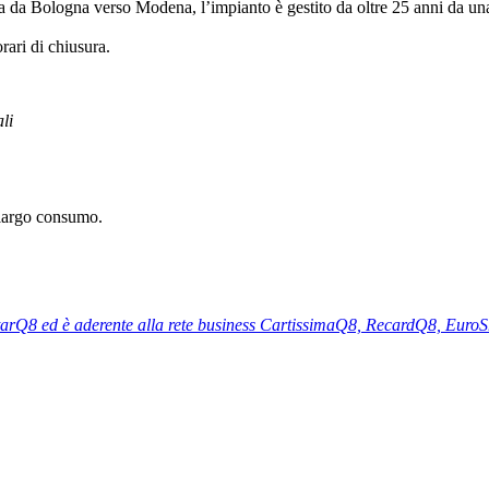
cita da Bologna verso Modena, l’impianto è gestito da oltre 25 anni da 
orari di chiusura.
li
i largo consumo.
tarQ8 ed è aderente alla rete business CartissimaQ8, RecardQ8, Euro